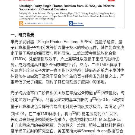
联系我们
一、研究背景
单光子发射器（Single-Photon Emitters, SPEs）是量子通信、量
子计算和量子密钥分发等新兴量子技术的核心元件，其性能直接决
定了量子系统的保真度与可扩展性。二维过渡金属硫族化合物
（TMDs）凭借高提取效率、片上兼容性以及易于集成的独特优
势，成为构建高性能SPEs的理想平台。然而，二维TMDs体系中
实现高纯度单光子发射一直面临巨大挑战：缺陷态的单光子发射往
往叠加在自由激子及激子复合体产生的宽带经典发光背景之上，严
重降低了光子纯度，制约了其在苛刻量子应用中的落地。
(2)
光子纯度通常由二阶自相关函数在零延迟处的值 g
(0)来量化，纯
(2)
(2)
度定义为1−g
(0)。尽管反聚束的基本判据为 g
(0)≤0.5，但容错
(2)
量子计算和玻色采样等高端应用对光子纯度要求极高，需满足 g
(2)
(0)≤0.01。在二维TMD体系中，将 g
(0) 稳定压制到 0.1 以下，
长期以来都是该领域的研究难点，也成为制约二维TMDs基SPEs
走向实际应用的关键瓶颈。为破解这一难题，填补二维材料超高纯
度单光子发射的研究空白，美国莱斯大学Shengxi Huang教授联合