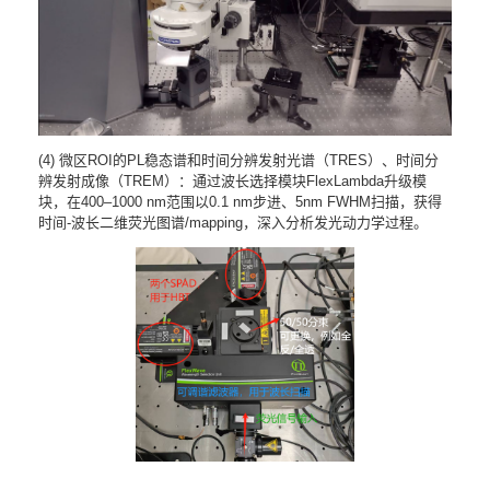
(4) 微区ROI的PL稳态谱和时间分辨发射光谱（TRES）、时间分
辨发射成像（TREM）：通过波长选择模块FlexLambda升级模
块，在400–1000 nm范围以0.1 nm步进、5nm FWHM扫描，获得
时间-波长二维荧光图谱/mapping，深入分析发光动力学过程。