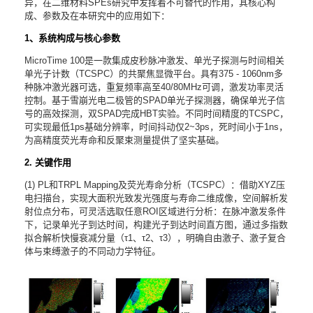
异，在二维材料SPEs研究中发挥着不可替代的作用，其核心构
成、参数及在本研究中的应用如下：
1、系统构成与核心参数
MicroTime 100是一款集成皮秒脉冲激发、单光子探测与时间相关
单光子计数（TCSPC）的共聚焦显微平台。具有375 - 1060nm多
种脉冲激光器可选，重复频率高至40/80MHz可调，激发功率灵活
控制。基于雪崩光电二极管的SPAD单光子探测器，确保单光子信
号的高效探测，双SPAD完成HBT实验。不同时间精度的TCSPC，
可实现最低1ps基础分辨率，时间抖动仅2~3ps，死时间小于1ns，
为高精度荧光寿命和反聚束测量提供了坚实基础。
2. 关键作用
(1) PL和TRPL Mapping及荧光寿命分析（TCSPC）：借助XYZ压
电扫描台，实现大面积光致发光强度与寿命二维成像，空间解析发
射位点分布，可灵活选取任意ROI区域进行分析：在脉冲激发条件
下，记录单光子到达时间，构建光子到达时间直方图，通过多指数
拟合解析快慢衰减分量（τ1、τ2、τ3），明确自由激子、激子复合
体与束缚激子的不同动力学特征。