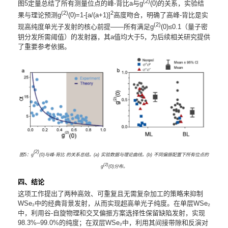
(2)
图5定量总结了所有测量位点的峰-背比a与g
(0)的关系，实验结
(2)
2
果与理论预测g
(0)=1-[a/(a+1)]
高度吻合，明确了高峰-背比是实
(2)
现高纯度单光子发射的核心前提——所有满足g
(0)≤0.1（量子密
钥分发所需阈值）的发射器，其a值均大于5，为后续相关研究提供
了重要参考依据。
(2)
图5：g
(0)与峰-背比 的关系总结。(a) 实验数据与理论曲线。(b) 不同偏振配置下所有位点的
(2)
g
(0)分布。
四、结论
这项工作提出了两种高效、可重复且无需复杂加工的策略来抑制
WSe₂中的经典背景发射，从而实现超高单光子纯度。在单层WSe₂
中，利用谷-自旋物理和交叉偏振方案选择性保留缺陷发射，实现
98.3%–99.0%的纯度；在双层WSe₂中，利用其间接带隙和反演对