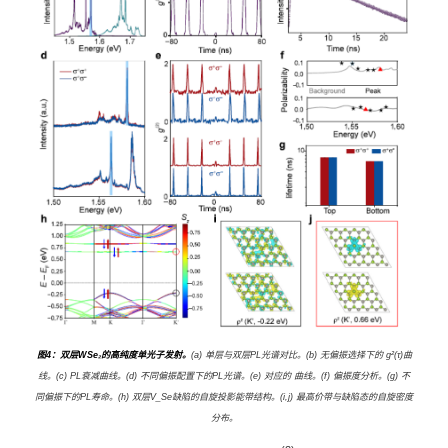
图4：双层WSe₂的高纯度单光子发射。
(a) 单层与双层PL光谱对比。(b) 无偏振选择下的 g²(τ)曲
线。(c) PL衰减曲线。(d) 不同偏振配置下的PL光谱。(e) 对应的 曲线。(f) 偏振度分析。(g) 不
同偏振下的PL寿命。(h) 双层V_Se缺陷的自旋投影能带结构。(i,j) 最高价带与缺陷态的自旋密度
分布。