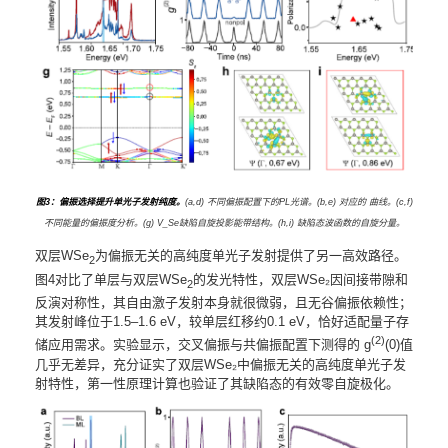
图3：偏振选择提升单光子发射纯度。
(a,d) 不同偏振配置下的PL光谱。(b,e) 对应的 曲线。(c,f)
不同能量的偏振度分析。(g) V_Se缺陷自旋投影能带结构。(h,i) 缺陷态波函数的自旋分量。
双层WSe
为偏振无关的高纯度单光子发射提供了另一高效路径。
2
图4对比了单层与双层WSe
的发光特性，双层WSe₂因间接带隙和
2
反演对称性，其自由激子发射本身就很微弱，且无谷偏振依赖性；
其发射峰位于1.5–1.6 eV，较单层红移约0.1 eV，恰好适配量子存
(2)
储应用需求。实验显示，交叉偏振与共偏振配置下测得的 g
(0)值
几乎无差异，充分证实了双层WSe₂中偏振无关的高纯度单光子发
射特性，第一性原理计算也验证了其缺陷态的有效零自旋极化。