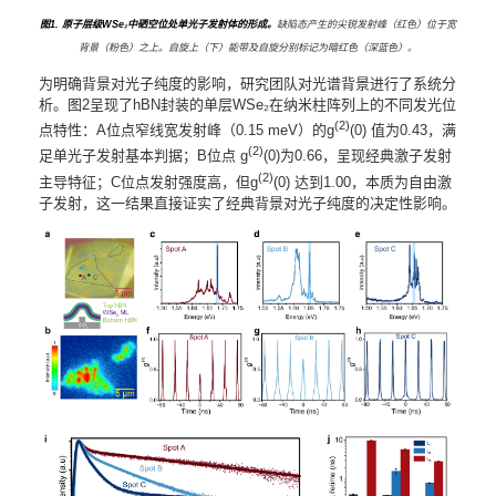
图1. 原子层级WSe₂中硒空位处单光子发射体的形成。
缺陷态产生的尖锐发射峰（红色）位于宽
背景（粉色）之上。自旋上（下）能带及自旋分别标记为暗红色（深蓝色）。
为明确背景对光子纯度的影响，研究团队对光谱背景进行了系统分
析。图2呈现了hBN封装的单层WSe₂在纳米柱阵列上的不同发光位
(2)
点特性：A位点窄线宽发射峰（0.15 meV）的g
(0) 值为0.43，满
(2)
足单光子发射基本判据；B位点 g
(0)为0.66，呈现经典激子发射
(2)
主导特征；C位点发射强度高，但g
(0) 达到1.00，本质为自由激
子发射，这一结果直接证实了经典背景对光子纯度的决定性影响。