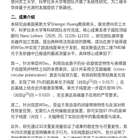
德州农工大学、科罗拉多大学等团队开展了系统性研究，为二维半
导体量子光源的发展提供了新路径。
二、成果介绍
本研究由美国莱斯大学Shengxi Huang教授牵头，联合德州农工大
学、科罗拉多大学等科研团队合作完成，核心成果发表于国际顶级
期刊 Nano Letters（2025, 25, 11226–11233）。研究团队摒弃复
杂器件加工思路，提出两种简洁而高效的策略，成功在原子级厚度
的WSe₂中实现了超高纯度单光子发射，相关数值达到二维TMD单
光子发射器中已报道的最高测量水平，具体核心成果如下：
其一，针对单层WSe₂，利用自由激子的谷-自旋锁定特性与束缚激
子自旋简并特性之间的本质差异，设计并采用交叉圆偏振（cross-
circular polarization）激发与探测方案，有效抑制宽带经典发光背
(2)
景，实现了98.3%的超高单光子纯度（对应g
(0) = 0.017）；在
此基础上结合近共振激发策略，单光子纯度进一步提升至99.0%
(2)
（对应g
(0) = 0.010），完全满足高端量子应用的严苛要求。
其二，针对双层WSe₂，受益于其自身的间接带隙特性与反演对称
性恢复优势，无需引入任何偏振滤波装置，即可实现97.0%的高单
光子纯度（对应 ），大幅降低了实际应用中的集成难度与成本。
此外，研究通过32次重复测量验证了成果的稳定性与可重复性，其
中29次测量呈现明确单光子行为，9次纯度超过90%，充分证明了