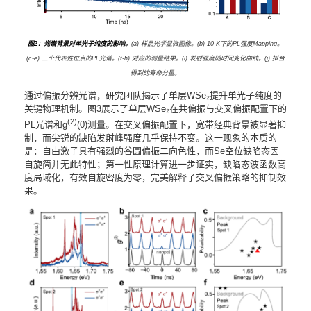
图2：光谱背景对单光子纯度的影响。
(a) 样品光学显微图像。(b) 10 K下的PL强度Mapping。
(c-e) 三个代表性位点的PL光谱。(f-h) 对应的测量结果。(i) 发射强度随时间变化曲线。(j) 拟合
得到的寿命分量。
通过偏振分辨光谱，研究团队揭示了单层WSe₂提升单光子纯度的
关键物理机制。图3展示了单层WSe₂在共偏振与交叉偏振配置下的
(2)
PL光谱和g
(0)测量。在交叉偏振配置下，宽带经典背景被显著抑
制，而尖锐的缺陷发射峰强度几乎保持不变。这一现象的本质的
是：自由激子具有强烈的谷圆偏振二向色性，而Se空位缺陷态因
自旋简并无此特性；第一性原理计算进一步证实，缺陷态波函数高
度局域化，有效自旋密度为零，完美解释了交叉偏振策略的抑制效
果。