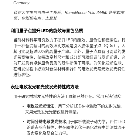
Germany
联系我们
科克大学电气与电子工程系，
Rumelifeneri Yolu 34450
萨里耶尔
区，伊斯坦布尔，土耳其
利用量子点提升
LED
的能效与显色品质
当前材料科学研究致力于提升
LED
的能效、显色性和稳定性。其
中一种备受瞩目的高效照明方案是引入胶体量子点（
QDs
），因
其可实现超过
80%
的高量子产率。此外，量子点具有可调谐的发
光带宽特性，仅需改变其尺寸和成分即可精细调节发光光谱，这
为开发具有卓越显色品质的器件提供了可能。为优化发光性能，
在研发过程中必须对新型材料和器件的电致发光与光致发光特性
进行表征。
表征电致发光和光致发光
特性的方法
用于研究材料发光特性的方法工具箱已然存在。常用方法包括：
•
电致发光光谱法
，用于分析
LED
在电激励下的发射光谱，
采用光致发光光谱仪进行测量。
•
时间分辨电致发光技术
用于解析载流子动力学，评估
LED
的瞬态响应特性，并在器件老化与退化过程中监测载流子
寿命变化及复合动力学。