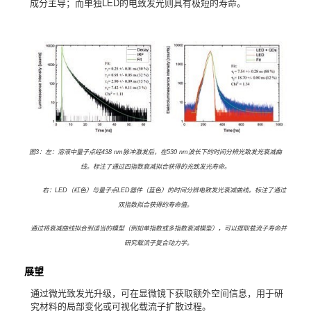
成分主导；而单独
LED
的电致发光则具有极短的寿命。
图
3
：左：溶液中量子点经
438 nm
脉冲激发后，在
530 nm
波长下的时间分辨光致发光衰减曲
线。标注了通过四指数衰减拟合获得的光致发光寿命。
右：
LED
（红色）与量子点
LED
器件（蓝色）的时间分辨电致发光衰减曲线。标注了通过
双指数拟合获得的寿命值。
通过将衰减曲线拟合到适当的模型（例如单指数或多指数衰减模型），可以提取载流子寿命并
研究载流子复合动力学。
展望
通过微光致发光升级，可在显微镜下获取额外空间信息，用于研
究材料的局部变化或可视化载流子扩散过程。