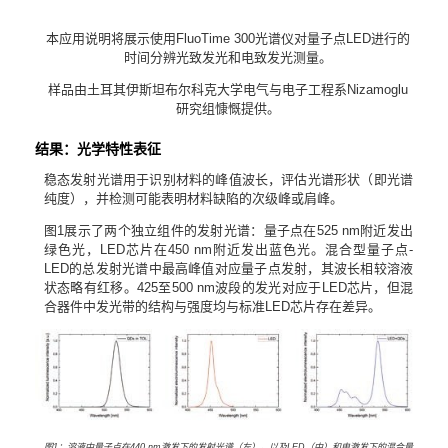
本应用说明将展示使用
FluoTime 300
光谱仪对量子点
LED
进行的
时间分辨光致发光和电致发光测量。
样品由土耳其伊斯坦布尔科克大学电气与电子工程系
Nizamoglu
研究组慷慨提供。
结果：光学
特性表征
稳态发射光谱用于识别材料的峰值波长，评估光谱形状（即光谱
纯度），并检测可能表明材料缺陷的次级峰或肩峰。
图
1
展示了两个独立组件的发射光谱：量子点在
525 nm
附近发出
绿色光，
LED
芯片在
450 nm
附近发出蓝色光。混合型量子点
-
LED
的总发射光谱中最高峰值对应量子点发射，其波长相较溶液
状态略有红移。
425
至
500
nm波段的发光对应于
LED
芯片，但混
合器件中发光带的结构与强度均与标准
LED
芯片存在差异。
图
1
：溶液中量子点在
440 nm
激发下的发射光谱（左），以及
LED
（中）和电激发下的混合量