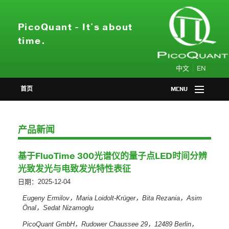
PicoQuant - It's about
time.
|
中文
EN
首页
MENU
产品中心
产品新闻
应用领域
基于FluoTime 300光谱仪的量子点LED时间分辨
会议活动
光致发光与电致发光特性表征
日期：2025-12-04
新闻资讯
Eugeny Ermilov
，
Maria Loidolt-Krüger
，
Bita Rezania
，
Asim
Önal
，
Sedat Nizamoglu
关于我们
PicoQuant GmbH
，
Rudower Chaussee 29
，
12489 Berlin
，