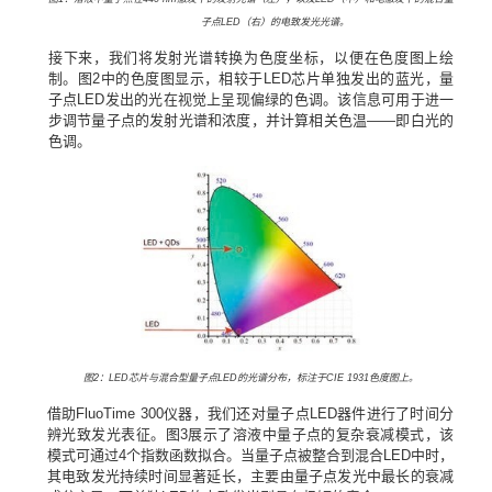
子点
LED
（右）的电致发光光谱。
接下来，我们将发射光谱转换为色度坐标，以便在色度图上绘
制。图
2
中的色度图显示，相较于
LED
芯片单独发出的蓝光，量
子点
LED
发出的光在视觉上呈现偏绿的色调。该信息可用于进一
步调节量子点的发射光谱和浓度，并计算相关色温——即白光的
色调。
图
2
：
LED
芯片与混合型量子点
LED
的光谱分布，标注于
CIE 1931
色度图上。
借助
FluoTime 300
仪器，我们还对量子点
LED
器件进行了时间分
辨光致发光表征。图
3
展示了溶液中量子点的复杂衰减模式，该
模式可通过
4
个指数函数拟合。当量子点被整合到混合
LED
中时，
其电致发光持续时间显著延长，主要由量子点发光中最长的衰减